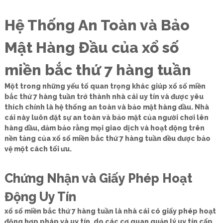
Hệ Thống An Toàn và Bảo
Mật Hàng Đầu của xổ số
miền bắc thứ 7 hàng tuần
Một trong những yếu tố quan trọng khác giúp xổ số miền
bắc thứ 7 hàng tuần trở thành nhà cái uy tín và được yêu
thích chính là hệ thống an toàn và bảo mật hàng đầu. Nhà
cái này luôn đặt sự an toàn và bảo mật của người chơi lên
hàng đầu, đảm bảo rằng mọi giao dịch và hoạt động trên
nền tảng của xổ số miền bắc thứ 7 hàng tuần đều được bảo
vệ một cách tối ưu.
Chứng Nhận và Giấy Phép Hoạt
Động Uy Tín
xổ số miền bắc thứ 7 hàng tuần là nhà cái có giấy phép hoạt
động hợp pháp và uy tín, do các cơ quan quản lý uy tín cấp,