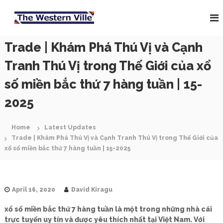
S
W
k
i
e
p
s
Trade | Khám Phá Thú Vị và Cạnh
t
t
o
Tranh Thú Vị trong Thế Giới của xổ
e
c
r
o
số miền bắc thứ 7 hàng tuần | 15-
n
n
V
t
2025
e
i
n
l
Home
Latest Updates
t
l
Trade | Khám Phá Thú Vị và Cạnh Tranh Thú Vị trong Thế Giới của
e
xổ số miền bắc thứ 7 hàng tuần | 15-2025
E
s
t
April 16, 2020
David Kiragu
a
t
xổ số miền bắc thứ 7 hàng tuần là một trong những nhà cái
e
trực tuyến uy tín và được yêu thích nhất tại Việt Nam. Với