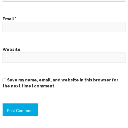
n
Email
*
Website
Save my name, email, and website in this browser for
the next time I comment.