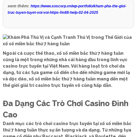
xem thêm:
https://www.soscorp.vn/wp-portfolio/kham-pha-the-gioi-
truc-tuyen-tuyet-voi-voi-https-fm88-help-02-04-2025
Ngoài cá cược thể thao, xổ số miền bắc thứ 7 hàng tuần
cũng là một trong những nhà cái hàng đầu trong lĩnh vực
casino trực tuyến tại Việt Nam. Với hàng loạt trò chơi đa
dạng, từ các tựa game cổ điển cho đến những game mới lạ
và độc đáo, xổ số miền bắc thứ 7 hàng tuần mang đến một
thế giới giải trí casino trực tuyến vô cùng hấp dẫn.
Đa Dạng Các Trò Chơi Casino Đỉnh
Cao
Danh mục các trò chơi casino trực tuyến tại xổ số miền bắc
thứ 7 hàng tuần thực sự ấn tượng và đa dạng. Từ những tựa
game cổ điển như Baccarat, Blackjack, và Roulette, đến